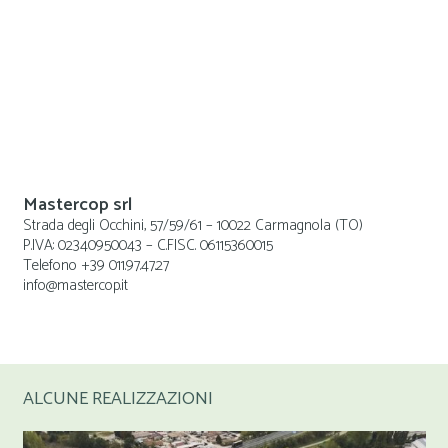
Mastercop srl
Strada degli Occhini, 57/59/61 – 10022 Carmagnola (TO)
P.IVA: 02340950043 – C.FISC. 06115360015
Telefono +39 011.97.47.27
info@mastercop.it
ALCUNE REALIZZAZIONI