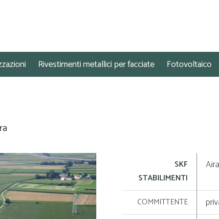
zzazioni
Rivestimenti metallici per facciate
Fotovoltaico
ra
Air
SKF
STABILIMENTI
pri
COMMITTENTE