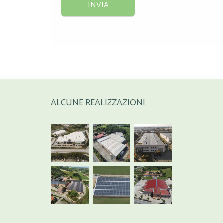
ALCUNE REALIZZAZIONI
SACMI
Conad
SABELT
Tesan
MCM
Cantine