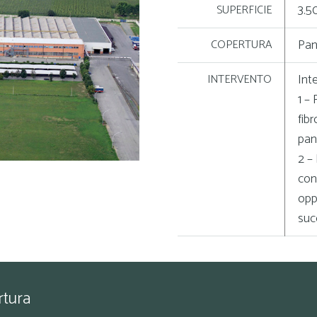
3.5
SUPERFICIE
Pan
COPERTURA
Inte
INTERVENTO
1 – 
fib
pann
2 –
con
opp
suc
rtura