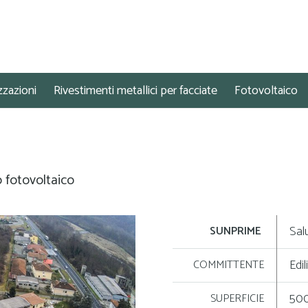
zzazioni
Rivestimenti metallici per facciate
Fotovoltaico
o fotovoltaico
Sal
SUNPRIME
Edil
COMMITTENTE
50
SUPERFICIE