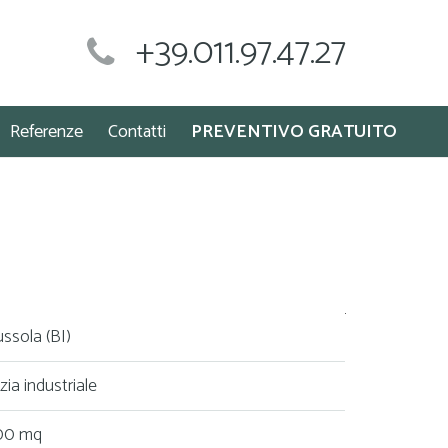
+39.011.97.47.27
Referenze
Contatti
PREVENTIVO GRATUITO
ussola (BI)
izia industriale
00 mq